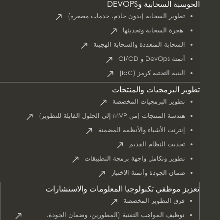
الحوسبة السحابية وDEVOPS
تطوير السحابة (بدون خادم، خدمات مصغرة)
هجرة السحابة وتحديثها
السحابة المتعددة والسحابة الهجينة
أتمتة DevOps و CI/CD
البنية التحتية كرمز (IaC)
تطوير البرمجيات والمنتجات
تطوير البرمجيات المخصصة
هندسة المنتجات (من MVP إلى الحلول القابلة للتطوير)
إنترنت الأشياء والأنظمة المضمنة
تحديث النظام القديم
تطوير وتكامل واجهة برمجة التطبيقات
ضمان الجودة وأتمتة الاختبار
تعزيز موظفي تكنولوجيا المعلومات والاستشارات
فرق التطوير المخصصة
توظيف المواهب التقنية (المطورين، وضمان الجودة،