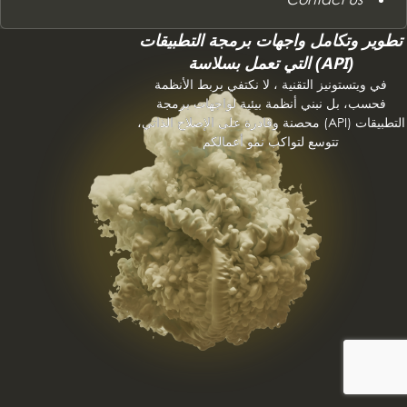
تطوير وتكامل واجهات برمجة التطبيقات
(API) التي تعمل بسلاسة
في ويتستونيز التقنية ، لا نكتفي بربط الأنظمة
فحسب، بل نبني أنظمة بيئية لواجهات برمجة
التطبيقات (API) محصنة وقادرة على الإصلاح الذاتي،
تتوسع لتواكب نمو أعمالكم