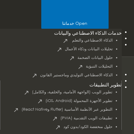
Open خدماتنا
مجموعات التكنولوجيا
خدمات الذكاء الاصطناعي والبيانات
الصناعات
الذكاء الاصطناعي والتعلم
دراسات الحالة
تحليلات البيانات وذكاء الأعمال
حلول البيانات الضخمة
التحليلات التنبؤية
Home
الذكاء الاصطناعي التوليدي وماجستير القانون
About Us
تطوير التطبيقات
Services
تطوير الويب (الواجهة الأمامية، والخلفية، والكامل)
تطوير الأجهزة المحمولة (iOS، Android)
التطوير عبر الأنظمة الأساسية (Flutter وReact Native)
تطبيقات الويب التقدمية (PWA)
حلول منخفضة الكود/بدون كود