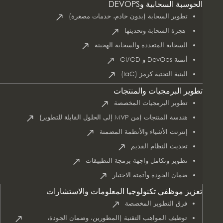
الحوسبة السحابية وDEVOPS
تطوير السحابة (بدون خادم، خدمات مصغرة)
هجرة السحابة وتحديثها
السحابة المتعددة والسحابة الهجينة
أتمتة DevOps و CI/CD
البنية التحتية كرمز (IaC)
تطوير البرمجيات والمنتجات
تطوير البرمجيات المخصصة
هندسة المنتجات (من MVP إلى الحلول القابلة للتطوير)
إنترنت الأشياء والأنظمة المضمنة
تحديث النظام القديم
تطوير وتكامل واجهة برمجة التطبيقات
ضمان الجودة وأتمتة الاختبار
تعزيز موظفي تكنولوجيا المعلومات والاستشارات
فرق التطوير المخصصة
توظيف المواهب التقنية (المطورين، وضمان الجودة،