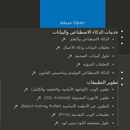
Open خدماتنا
مجموعات التكنولوجيا
خدمات الذكاء الاصطناعي والبيانات
الصناعات
الذكاء الاصطناعي والتعلم
دراسات الحالة
تحليلات البيانات وذكاء الأعمال
حلول البيانات الضخمة
التحليلات التنبؤية
Home
الذكاء الاصطناعي التوليدي وماجستير القانون
About Us
تطوير التطبيقات
Services
تطوير الويب (الواجهة الأمامية، والخلفية، والكامل)
تطوير الأجهزة المحمولة (iOS، Android)
التطوير عبر الأنظمة الأساسية (Flutter وReact Native)
تطبيقات الويب التقدمية (PWA)
حلول منخفضة الكود/بدون كود